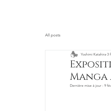
All posts
Yoshimi Katahira
3 
Exposit
Manga à
Dernière mise à jour :
9 fé