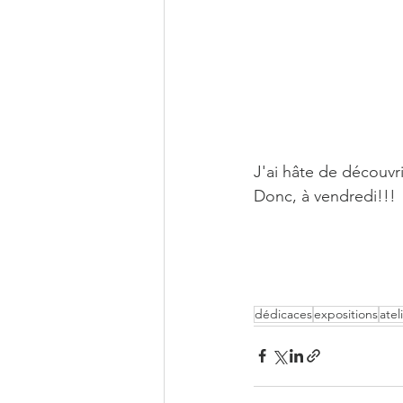
J'ai hâte de découvri
Donc, à vendredi!!!
dédicaces
expositions
atel