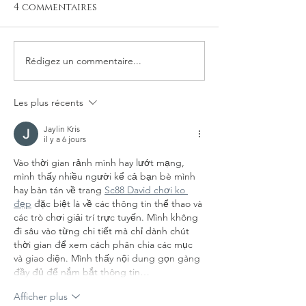
4 commentaires
Rédigez un commentaire...
L'essence du Noir :
« Racines », sa
Pourquoi l'encre de
significatio
Bokuju ?
Les plus récents
Jaylin Kris
il y a 6 jours
Vào thời gian rảnh mình hay lướt mạng, 
mình thấy nhiều người kể cả bạn bè mình 
hay bàn tán về trang 
Sc88 David chơi ko 
đẹp
 đặc biệt là về các thông tin thể thao và 
các trò chơi giải trí trực tuyến. Mình không 
đi sâu vào từng chi tiết mà chỉ dành chút 
thời gian để xem cách phân chia các mục 
và giao diện. Mình thấy nội dung gọn gàng 
đầy đủ để nắm bắt thông tin…
Afficher plus