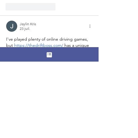
J'aime
Répondre
Jaylin Kris
23 juil.
I've played plenty of online driving games, 
but 
https://thedriftboss.com/
 has a unique 
rhythm that makes every session exciting. 
As the platforms become trickier, your 
confidence grows alongside your skills. The 
unlockable vehicle collection is also a fun 
bonus that gives long-term players 
something extra to work toward.
J'aime
Répondre
giecphangqua.n.h.g.h.u.n.g
20 juil.
https://xosoplus.mobi/soi-cau-rong-bach-
kim.html
 mình vô xem thử cho biết vì thấy 
nhiều người nhắc, kiểu tò mò họ trình bày 